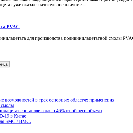
цетат уже оказал значительное влияние....
ата PVAC
 винилацетата для производства поливинилацетатной смолы PVA
ие возможностей в трех основных областях применения
-смолы
илацетат составляет около 46% от общего объема
D-19 в Китае
для SMC / BMC.