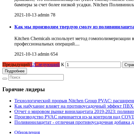
бамперы за счет более низкой усадки. Nitchen Поливинила
2021-10-13
admin
78
Как мы производим твердую смолу из поливинилацет
Kitchen Chemicals использует метод гомополимеризации
профессиональных операций....
2021-10-13
admin
654
Предыдущий
1
2
Следующий
К
Подробнее
Горячие лидеры
Технологический прорыв Nitchen Group PVAC: расширен
Как набухание влияет на противоусадочный эффект ПВХ
Отчет о мировом рынке винилацетата 2019-2023: поливин
Производство PVAC начинается из-за контроля над COVI
Поливинилацетат - отличная противоусадочная добавка 
Обновления