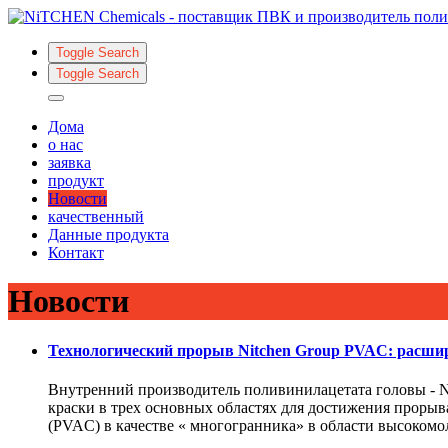
Toggle Search
Toggle Search
Дома
о нас
заявка
продукт
Новости
качественный
Данные продукта
Контакт
Новости
Технологический прорыв Nitchen Group PVAC: расшир
Внутренний производитель поливинилацетата головы - N
краски в трех основных областях для достижения проры
(PVAC) в качестве « многогранника» в области высокомол