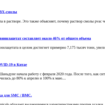
ПВХ-смолы
 в растворе. Это также объясняет, почему раствор смолы pvac че
винилацетат составляет около 46% от общего объема
илацетата в целом достигнет примерно 7,175 тысяч тонн, увелич
OVID-19 в Китае
аньдуне начала работу с февраля 2020 года. После того, как с
илась до 80% к апрелю и 100% к маю....
ка для SMC / BMC.
emicals обладает выдающимися характеристиками против усадки