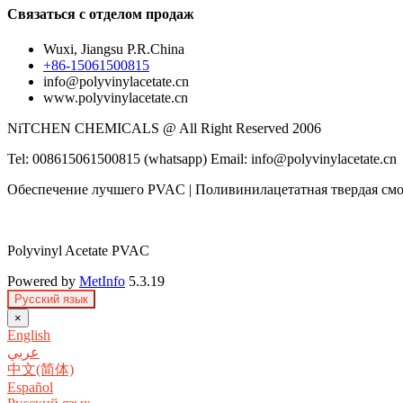
Связаться с отделом продаж
Wuxi, Jiangsu P.R.China
+86-15061500815
info@polyvinylacetate.cn
www.polyvinylacetate.cn
NiTCHEN CHEMICALS @ All Right Reserved 2006
Tel: 008615061500815 (whatsapp) Email: info@polyvinylacetate.cn
Обеспечение лучшего PVAC | Поливинилацетатная твердая см
Polyvinyl Acetate PVAC
Powered by
MetInfo
5.3.19
Русский язык
×
English
عربي
中文(简体)
Español