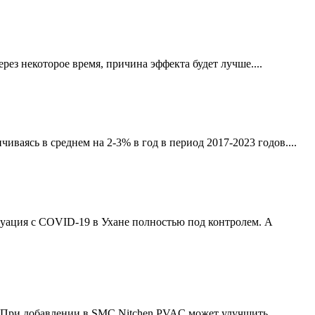
рез некоторое время, причина эффекта будет лучше....
иваясь в среднем на 2-3% в год в период 2017-2023 годов....
итуация с COVID-19 в Ухане полностью под контролем. А
. При добавлении в SMC Nitchen PVAC может улучшить