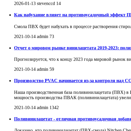
2026-01-13
stevenccd
14
Как набухание влияет на противоусадочный эффект 
Смола ПВХ будет набухать в процессе растворения стирола
2021-10-14
admin
73
Отчет о мировом рынке винилацетата 2019-2023: поли
Прогнозируется, что к концу 2023 года мировой рынок вин
2021-10-14
admin
59
Производство PVAC начинается из-за контроля над C
Наша производственная база поливинилацетата (ПВХ) в Ш
мощность производства ПВАК (поливинилацетата) увелич
2021-10-14
admin
1342
Поливинилацетат - отличная противоусадочная добав
Доказано, что поливинилацетат (ПВХ-смола) Nitchen Ch