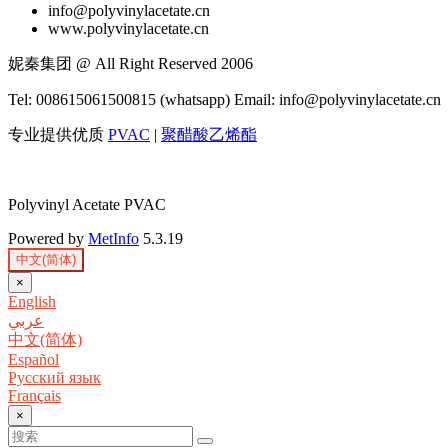
info@polyvinylacetate.cn
www.polyvinylacetate.cn
妮秦集团 @ All Right Reserved 2006
Tel: 008615061500815 (whatsapp) Email: info@polyvinylacetate.cn
专业提供优质
PVAC
|
聚醋酸乙烯酯
Polyvinyl Acetate PVAC
Powered by
MetInfo
5.3.19
中文(简体)
×
English
عربي
中文(简体)
Español
Русский язык
Français
×