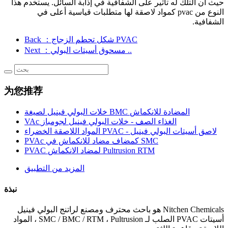
حيث أن التلك له تأثير على الشفافية في إذابة السائل. يستخدم هذا
النوع من pvac كمواد لاصقة لها متطلبات قياسية أعلى في
الشفافية.
：شكل تحطم الزجاج PVAC
Back
：مسحوق أسيتات البولي ..
Next
为您推荐
خلات البولي فينيل لصيغة BMC المضادة للانكماش
VAc الغذاء الصف - خلات البولي فينيل لجومباز
المواد اللاصقة الخضراء PVAC - لاصق أسيتات البولي فينيل
PVAc كمضاف مضاد للانكماش في SMC
PVAC لمضاد الانكماش Pultrusion RTM
المزيد من التطبيق
نبذة
Nitchen Chemicals هو باحث محترف ومصنع لراتنج البولي فينيل
أسيتات PVAC الصلب لـ SMC / BMC / RTM ، Pultrusion ، المواد