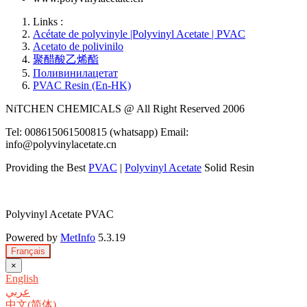
Links :
Acétate de polyvinyle |Polyvinyl Acetate | PVAC
Acetato de polivinilo
聚醋酸乙烯酯
Поливинилацетат
PVAC Resin (En-HK)
NiTCHEN CHEMICALS @ All Right Reserved 2006
Tel: 008615061500815 (whatsapp) Email:
info@polyvinylacetate.cn
Providing the Best
PVAC
|
Polyvinyl Acetate
Solid Resin
Polyvinyl Acetate PVAC
Powered by
MetInfo
5.3.19
Français
×
English
عربي
中文(简体)