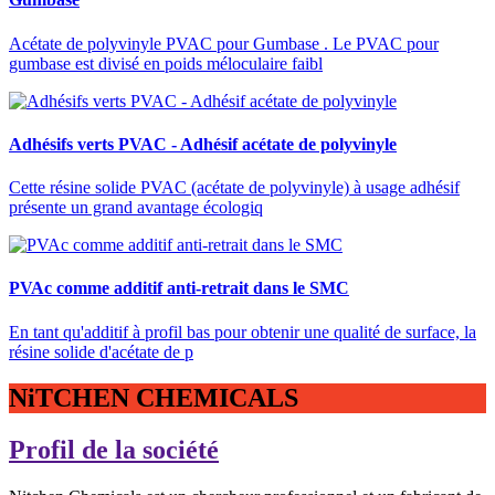
Acétate de polyvinyle PVAC pour Gumbase . Le PVAC pour
gumbase est divisé en poids méloculaire faibl
Adhésifs verts PVAC - Adhésif acétate de polyvinyle
Cette résine solide PVAC (acétate de polyvinyle) à usage adhésif
présente un grand avantage écologiq
PVAc comme additif anti-retrait dans le SMC
En tant qu'additif à profil bas pour obtenir une qualité de surface, la
résine solide d'acétate de p
NiTCHEN CHEMICALS
Profil de la société